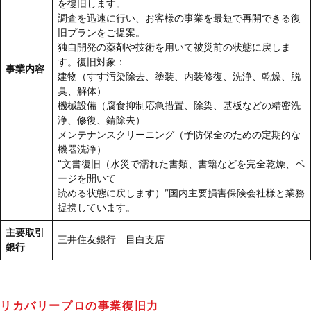
を復旧します。
お問い合わせ
調査を迅速に行い、お客様の事業を最短で再開できる復
旧プランをご提案。
独自開発の薬剤や技術を用いて被災前の状態に戻しま
す。復旧対象：
事業内容
建物（すす汚染除去、塗装、内装修復、洗浄、乾燥、脱
臭、解体）
機械設備（腐食抑制応急措置、除染、基板などの精密洗
浄、修復、錆除去）
メンテナンスクリーニング（予防保全のための定期的な
機器洗浄）
“文書復旧（水災で濡れた書類、書籍などを完全乾燥、ペ
ージを開いて
読める状態に戻します）”国内主要損害保険会社様と業務
提携しています。
主要取引
三井住友銀行 目白支店
銀行
リカバリープロの事業復旧力