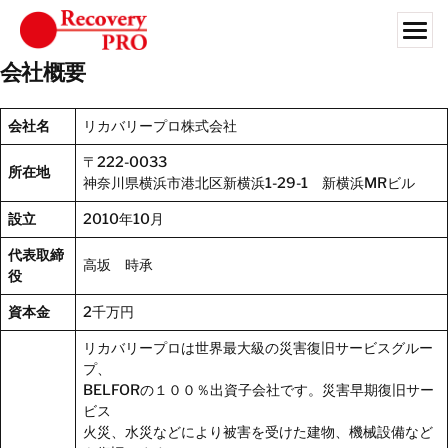
Skip
to
content
会社概要
Search for:
会社名
リカバリープロ株式会社
お客様の皆さまへ
〒222-0033
法人向けサービス
所在地
神奈川県横浜市港北区新横浜1-29-1 新横浜MRビル
対応業種
設立
2010年10月
ライブラリ
代表取締
高坂 時承
役
会社案内
資本金
2千万円
JA
リカバリープロは世界最大級の災害復旧サービスグルー
プ、
BELFORの１００％出資子会社です。災害早期復旧サー
お問い合わせ
ビス
火災、水災などにより被害を受けた建物、機械設備など