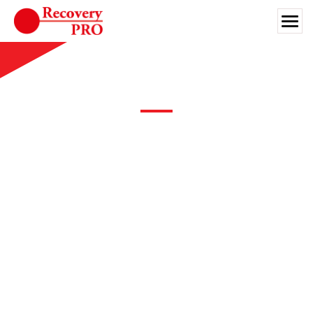
Skip
to
content
Search for:
お客様の皆さまへ
お客様へ
法人向けサービス
保険代理店の方
対応業種
ライブラリ
会社案内
JA
お問い合わせ