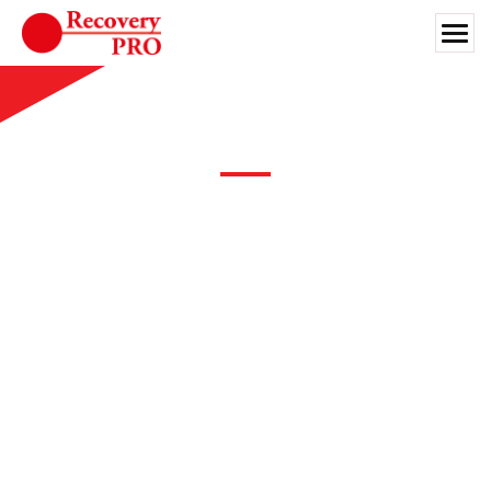
Skip
to
content
Search for:
お客様の皆さまへ
対応業種
法人向けサービス
製薬業界
対応業種
ライブラリ
会社案内
JA
お問い合わせ